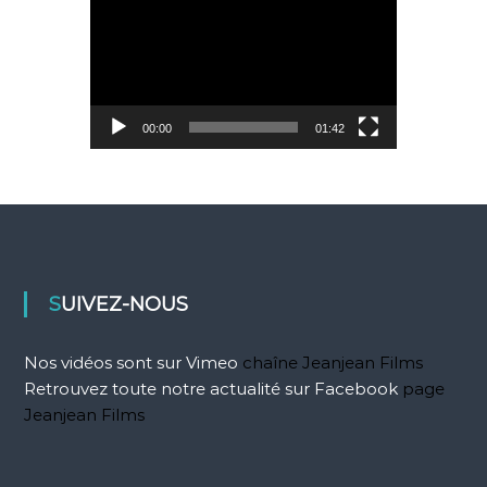
e
c
t
e
u
r
00:00
01:42
v
i
d
é
o
SUIVEZ-NOUS
Nos vidéos sont sur Vimeo
chaîne Jeanjean Films
Retrouvez toute notre actualité sur Facebook
page
Jeanjean Films