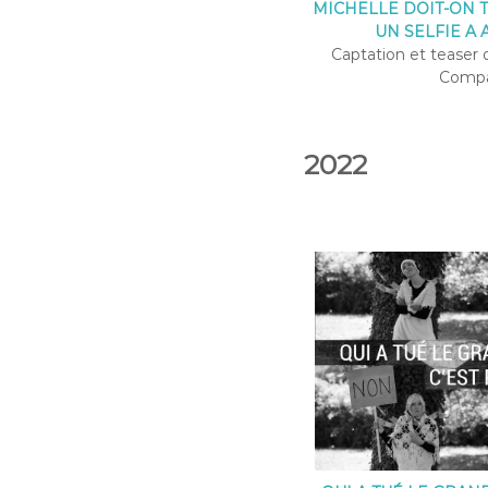
MICHELLE DOIT-ON T
UN SELFIE A 
Captation et teaser d
Compa
2022