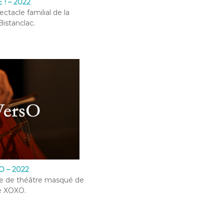
! – 2022
ctacle familial de la
istanclac.
 – 2022
èce de théâtre masqué de
e XOXO.