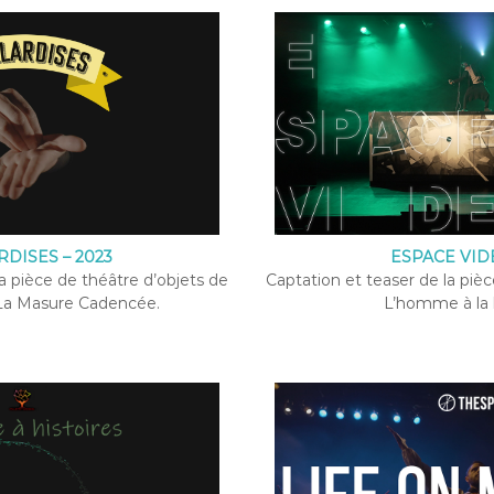
RDISES – 2023
ESPACE VIDE
a pièce de théâtre d’objets de
Captation et teaser de la piè
La Masure Cadencée.
L’homme à la 