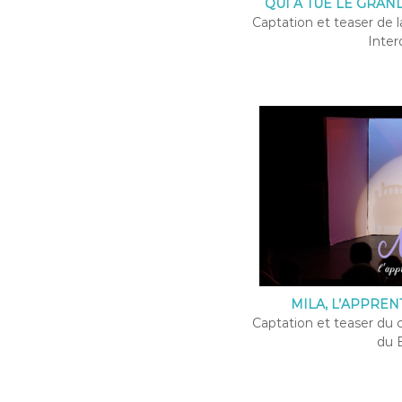
QUI A TUÉ LE GRAN
Captation et teaser de l
Interd
MILA, L’APPREN
Captation et teaser du 
du B