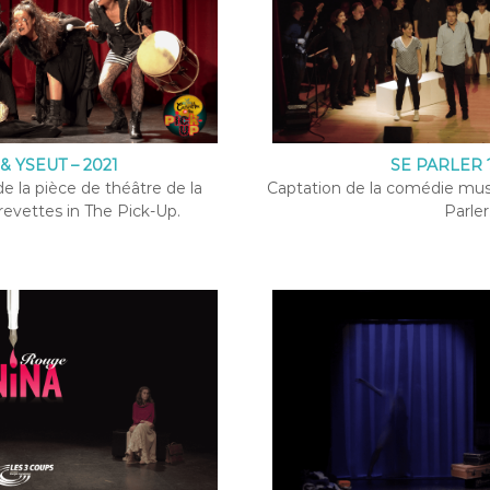
& YSEUT – 2021
SE PARLER ?
e la pièce de théâtre de la
Captation de la comédie musi
evettes in The Pick-Up.
Parler