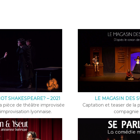
OT SHAKESPEARE? – 2021
LE MAGASIN DES SU
la pièce de théâtre improvisée
Captation et teaser de la 
d’improvisation lyonnaise.
compagnie 