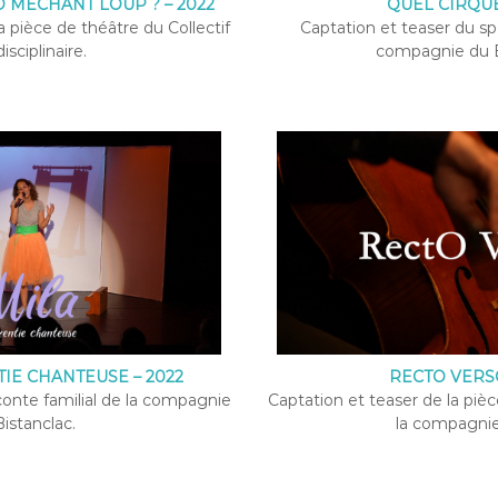
D MÉCHANT LOUP ? – 2022
QUEL CIRQUE 
a pièce de théâtre du Collectif
Captation et teaser du spe
isciplinaire.
compagnie du B
TIE CHANTEUSE – 2022
RECTO VERSO
conte familial de la compagnie
Captation et teaser de la pi
istanclac.
la compagni