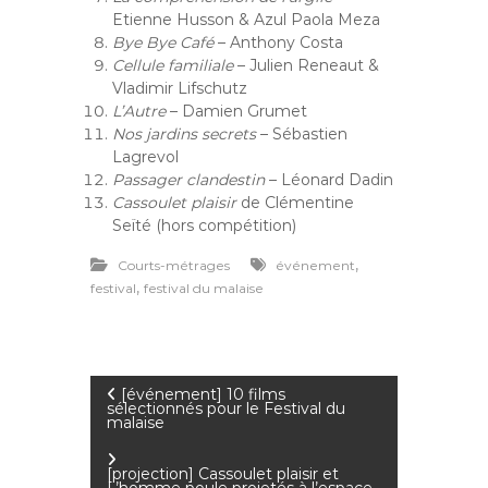
Etienne Husson & Azul Paola Meza
Bye Bye Café
– Anthony Costa
Cellule familiale
– Julien Reneaut &
Vladimir Lifschutz
L’Autre
– Damien Grumet
Nos jardins secrets
– Sébastien
Lagrevol
Passager clandestin
– Léonard Dadin
Cassoulet plaisir
de Clémentine
Seïté (hors compétition)
,
Courts-métrages
événement
,
festival
festival du malaise
N
[événement] 10 films
sélectionnés pour le Festival du
malaise
a
[projection] Cassoulet plaisir et
L’homme poule projetés à l’espace