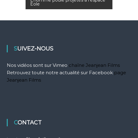
v
Eole
i
g
a
SUIVEZ-NOUS
t
Nos vidéos sont sur Vimeo
chaîne Jeanjean Films
i
Retrouvez toute notre actualité sur Facebook
page
Jeanjean Films
o
n
d
CONTACT
e