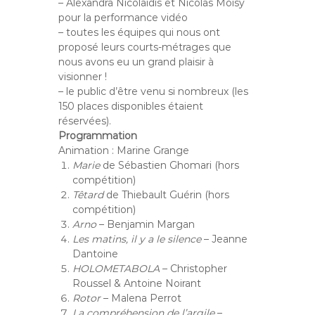
– Alexandra Nicolaïdis et Nicolas Moïsy
pour la performance vidéo
– toutes les équipes qui nous ont
proposé leurs courts-métrages que
nous avons eu un grand plaisir à
visionner !
– le public d’être venu si nombreux (les
150 places disponibles étaient
réservées).
Programmation
Animation : Marine Grange
Marie
de Sébastien Ghomari (hors
compétition)
Têtard
de Thiebault Guérin (hors
compétition)
Arno
– Benjamin Margan
Les matins, il y a le silence
– Jeanne
Dantoine
HOLOMETABOLA
– Christopher
Roussel & Antoine Noirant
Rotor
– Malena Perrot
La compréhension de l’argile
–