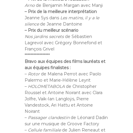
Arno
de Benjamin Margan avec Manji
– Prix de la meilleure interprétation
Jeanne Sys dans
Les matins, il y a le
silence
de Jeanne Dantoine
– Prix du meilleur scénario
Nos jardins secrets
de
Sébastien
Lagrevol
avec Grégory Bonnefond et
François Grivel
*****************
Bravo aux équipes des films lauréats et
aux équipes finalistes :
–
Rotor
de Malena Perrot avec Paolo
Palermo et Marie-Hélène Leyrit
–
HOLOMETABOLA
de Christopher
Roussel et Antoine Noirant avec Clara
Jolfre, Vaïk-Ian Langloÿs, Pierre
Vandestock, Ari Hattu et Antoine
Noirant
–
Passager clandestin
de Léonard Dadin
sur une musique de
Groove Factory
–
Cellule familiale
de Julien Reneaut et