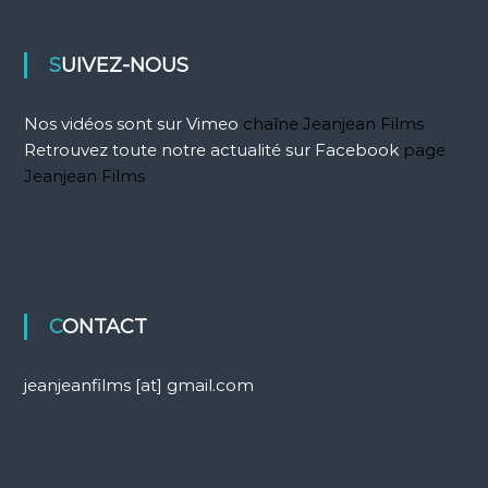
g
a
SUIVEZ-NOUS
t
Nos vidéos sont sur Vimeo
chaîne Jeanjean Films
Retrouvez toute notre actualité sur Facebook
page
i
Jeanjean Films
o
n
d
CONTACT
e
jeanjeanfilms [at] gmail.com
l
’