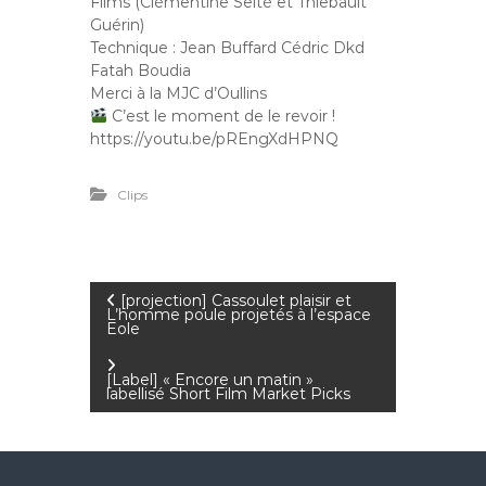
Films (Clémentine Seïté et Thiebault
Guérin)
Technique : Jean Buffard Cédric Dkd
Fatah Boudia
Merci à la MJC d’Oullins
C’est le moment de le revoir !
https://youtu.be/pREngXdHPNQ
Clips
N
[projection] Cassoulet plaisir et
L’homme poule projetés à l’espace
Eole
a
[Label] « Encore un matin »
v
labellisé Short Film Market Picks
i